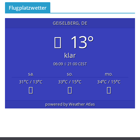
Flugplatzwetter
GEISELBERG, DE
13°
klar
06:09
21:00 CEST
sa.
so.
mo.
31
°C
/ 13
°C
33
°C
/ 15
°C
34
°C
/ 15
°C
powered by
Weather Atlas