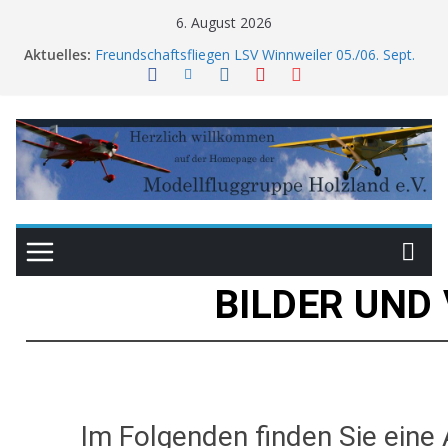
6. August 2026
Aktuelles:
Freundschaftsfliegen LSV Winnweiler 05./06. Sept.
2026
Flugfest MFSV Sippersfeld Sept. 2026
Monatssitzung vorverlegt
Anfliegen: neuer Termin
Am Wahltag kein Hallenfliegen
BILDER UND
Im Folgenden finden Sie eine