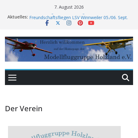
7. August 2026
Am Wahltag kein Hallenfliegen
Aktuelles:
Freundschaftsfliegen LSV Winnweiler 05./06. Sept.
2026
Flugfest MFSV Sippersfeld Sept. 2026
Monatssitzung vorverlegt
Anfliegen: neuer Termin
Der Verein