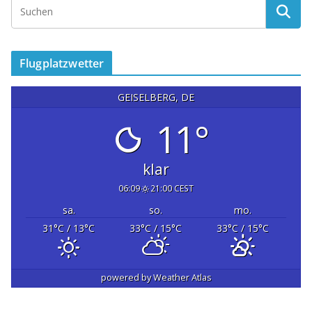
Flugplatzwetter
GEISELBERG, DE
11°
klar
06:09
21:00 CEST
sa.
so.
mo.
31
°C
/ 13
°C
33
°C
/ 15
°C
33
°C
/ 15
°C
powered by
Weather Atlas